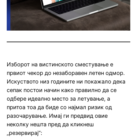
Изборот на вистинското сместување е
првиот чекор до незаборавен летен одмор.
Искуството низ годините ни покажало дека
сепак постои начин како правилно да се
одбере идеално место за летување, а
притоа тоа да биде со најмал ризик од
разочарување. Имај ги предвид овие
неколку нешта пред да кликнеш
„резервирај“: