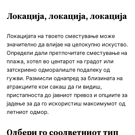
Локација, локација, локација
Локацијата на твоето сместување може
значително да влијае на целокупно искуство.
Определи дали претпочитате сместување на
плажа, хотел во центарот на градот или
затскриено одморалиште подалеку од
гужви. Размисли однапред за близината на
атракциите кои сакаш да ги видиш,
пристапноста до јавниот превоз и опциите за
јадење за да го искористиш максимумот од
летниот одмор.
Одбери го соодветниот тип