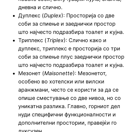
дневна и слично.
Дуплекс (
Duplex
): Просторија со две
соби за спиење и заеднички простор
што најчесто подразбира тоалет и кујна.
Триплекс (
Triplex
): Слично како и
дуплекс, триплекс е просторија со три
соби за спиење плус заеднички простор
што најчесто подразбира тоалет и кујна.
Мезонет (
Maisonette
): Мезонетот,
особено во хотелски или вилски
аранжмани, често се користи за да се
опише сместување со две нивоа, но со
уникатна разлика. Главно, горниот дел
нуди специфични функционалности и
дополнителни простории, правејќи го
луксузен.