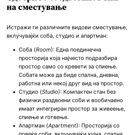
на сместување
Истражи ги различните видови сместување,
вклучувајќи соба, студио и апартман:
Соба (
Room
): Една поединечна
просторија која најчесто подразбира
простор само со кревети за спиење.
Собата може да биде спална, дневна,
работна или некој друг вид на простор.
Студио (
Studio
): Компактен стан без
физички раздвоени соби и вообичаено
имаат интегриран простор за живеење,
спиење и готвење.
Апартман (
Apartment
): Просторија со
повеќе соби, вклучувајќи кујна, спална,