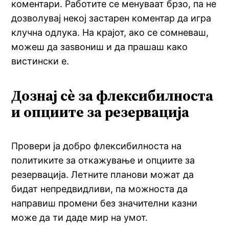
коментари. Работите се менуваат брзо, па не
дозволувај некој застарен коментар да игра
клучна одлука. На крајот, ако се сомневаш,
можеш да заѕвониш и да прашаш како
вистински е.
Дознај сè за флексибилноста
и опциите за резервација
Провери ја добро флексибилноста на
политиките за откажување и опциите за
резервација. Летните планови можат да
бидат непредвидливи, па можноста да
направиш промени без значителни казни
може да ти даде мир на умот.