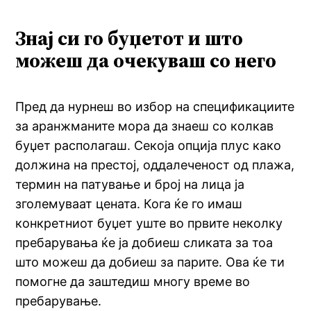
Знај си го буџетот и што
можеш да очекуваш со него
Пред да нурнеш во избор на спецификациите
за аранжманите мора да знаеш со колкав
буџет располагаш. Секоја опција плус како
должина на престој, оддалеченост од плажа,
термин на патување и број на лица ја
зголемуваат цената. Кога ќе го имаш
конкретниот буџет уште во првите неколку
пребарувања ќе ја добиеш сликата за тоа
што можеш да добиеш за парите. Ова ќе ти
помогне да заштедиш многу време во
пребарување.