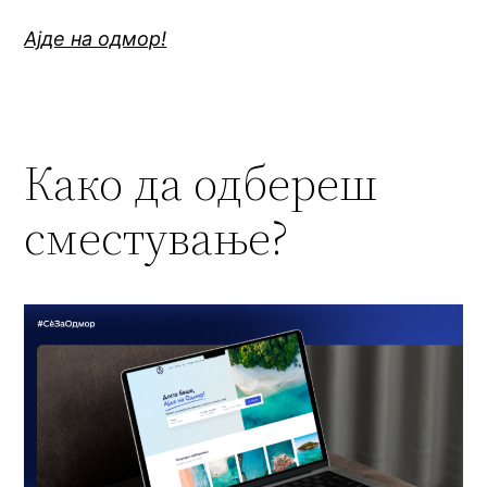
Skip
Ајде на одмор!
to
content
Како да одбереш
сместување?